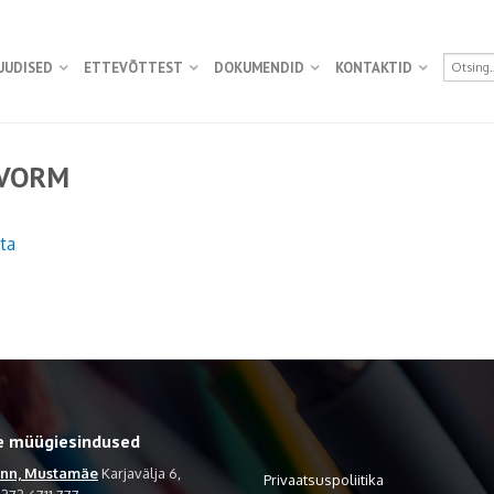
UUDISED
ETTEVÕTTEST
DOKUMENDID
KONTAKTID
IVORM
ta
e müügiesindused
inn, Mustamäe
Karjavälja 6,
Privaatsuspoliitika