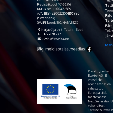
Tel. 
Registrikood: 10166316
Tall
KMKR nr: EE100427897
Tooma
A/A: EE842200221001157980
Paid
(Swedbank)
Tart
SWIFT kood/BIC: HABAEE2X
Pärn
Karjavälja tn 6, Tallinn, Eesti

Tel. 
+372 6711 777

Jõhv
esvika@esvika.ee

KÕIK
Jälgi meid sotsiaalmeedias
Projekt „Esvika
Elekter AS-i E-
veoselehe
arendamine“ on
rahastatud
Euroopa Liidu
taasterahastu
NextGenerationE
vahenditest.
Toetuse summa 1