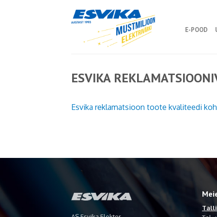
E-POOD
ESVIKA REKLAMATSIOON
Esvika reklamatsioon toote kvaliteedi koh
Mei
Tall
AS Esvika Elekter