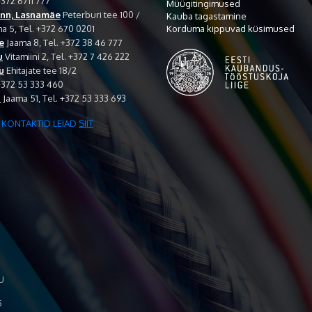
+372 6711 777
Müügitingimused
inn, Lasnamäe
Peterburi tee 100 /
Kauba tagastamine
Korduma kippuvad küsimused
 5, Tel. +372 670 0201
e
Jaama 8, Tel. +372 38 46 777
u
Vitamiini 2, Tel. +372 7 426 222
u
Ehitajate tee 18/2
+372 53 333 460
i
Jaama 51, Tel. +372 53 333 693
 KONTAKTID LEIAD
SIIT
U
5