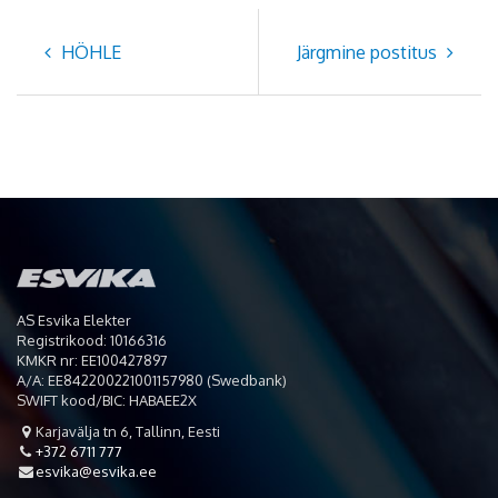
HÖHLE
Järgmine postitus
AS Esvika Elekter
Registrikood: 10166316
KMKR nr: EE100427897
A/A: EE842200221001157980 (Swedbank)
SWIFT kood/BIC: HABAEE2X
Karjavälja tn 6, Tallinn, Eesti

+372 6711 777

esvika@esvika.ee
