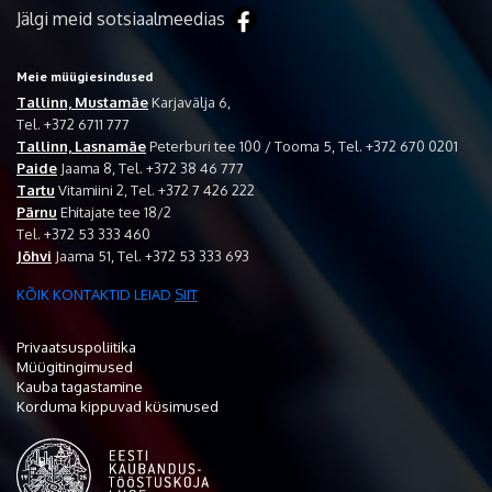
Jälgi meid sotsiaalmeedias
Meie müügiesindused
Tallinn, Mustamäe
Karjavälja 6,
Tel. +372 6711 777
Tallinn, Lasnamäe
Peterburi tee 100 / Tooma 5, Tel. +372 670 0201
Paide
Jaama 8, Tel. +372 38 46 777
Tartu
Vitamiini 2, Tel. +372 7 426 222
Pärnu
Ehitajate tee 18/2
Tel. +372 53 333 460
Jõhvi
Jaama 51, Tel. +372 53 333 693
KÕIK KONTAKTID LEIAD
SIIT
Privaatsuspoliitika
Müügitingimused
Kauba tagastamine
Korduma kippuvad küsimused