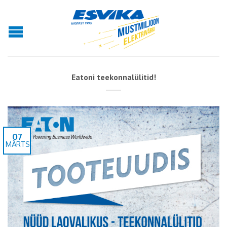
Eatoni teekonnalülitid!
07
MÄRTS