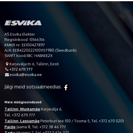
AS Esvika Elekter
Registrikood: 10166316
KMKR nr: EE100427897
A/A: EE842200221001157980 (Swedbank)
SWIFT kood/BIC: HABAEE2X
Karjavälja tn 6, Tallinn, Eesti

+372 6711 777

esvika@esvika.ee

Jälgi meid sotsiaalmeedias
Meie müügiesindused
Tallinn, Mustamäe
Karjavälja 6,
Tel. +372 6711 777
Tallinn, Lasnamäe
Peterburi tee 100 / Tooma 5, Tel. +372 670 0201
Paide
Jaama 8, Tel. +372 38 46 777
Tartu
Vitamiini 2, Tel. +372 7 426 222