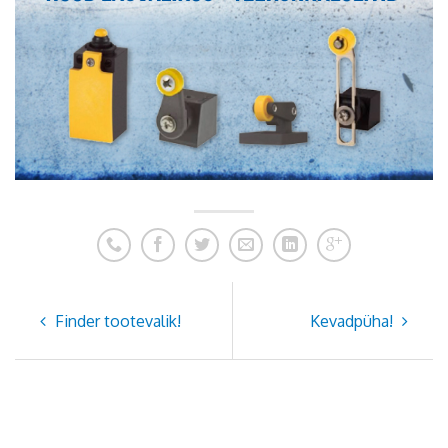
Finder tootevalik!
Kevadpüha!