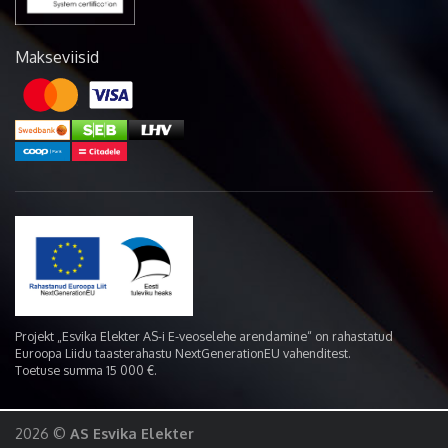
Makseviisid
Projekt „Esvika Elekter AS-i E-veoselehe arendamine“ on rahastatud
Euroopa Liidu taasterahastu NextGenerationEU vahenditest.
Toetuse summa 15 000 €.
2026 ©
AS Esvika Elekter