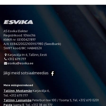
AS Esvika Elekter
Registrikood: 10166316
KMKR nr: EE100427897
A/A: EE842200221001157980 (Swedbank)
SWIFT kood/BIC: HABAEE2X
Karjavälja tn 6, Tallinn, Eesti

+372 6711 777

esvika@esvika.ee

Jälgi meid sotsiaalmeedias
Meie müügiesindused
Tallinn, Mustamäe
Karjavälja 6,
Tel. +372 6711 777
Tallinn, Lasnamäe
Peterburi tee 100 / Tooma 5, Tel. +372 670 0201
Paide
Jaama 8, Tel. +372 38 46 777